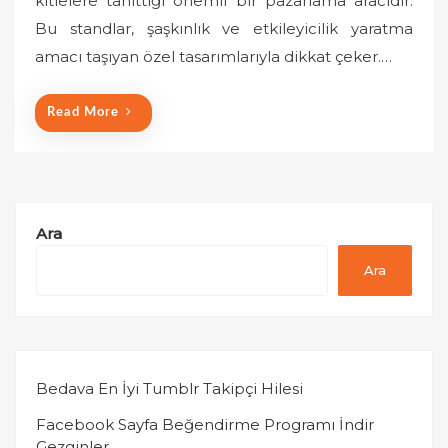
kitlelere tanıttığı önemli bir pazarlama aracıdır.
e
Bu standlar, şaşkınlık ve etkileyicilik yaratma
d
o
amacı taşıyan özel tasarımlarıyla dikkat çeker.…
n
Read More
Ara
Ara
Bedava En İyi Tumblr Takipçi Hilesi
Facebook Sayfa Beğendirme Programı İndir
Gezginler