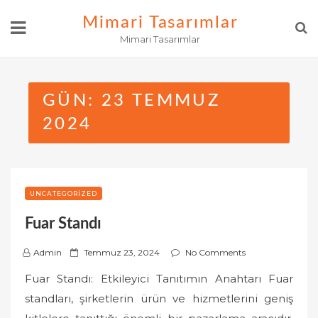
Skip
Mimari Tasarımlar
to
Mimari Tasarımlar
content
GÜN:
23 TEMMUZ
2024
UNCATEGORIZED
Fuar Standı
P
Admin
Temmuz 23, 2024
No Comments
o
Fuar Standı: Etkileyici Tanıtımın Anahtarı Fuar
s
standları, şirketlerin ürün ve hizmetlerini geniş
t