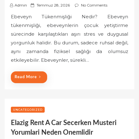
P
Admin
Temmuz 28, 2026
No Comments
o
Ebeveyn Tükenmişliği Nedir? Ebeveyn
s
tükenmişliği, ebeveynlerin çocuk yetiştirme
t
sürecinde karşılaştıkları aşırı stres ve duygusal
e
yorgunluk halidir. Bu durum, sadece ruhsal değil,
d
o
aynı zamanda fiziksel sağlığı da olumsuz
n
etkileyebilir. Ebeveynler, sürekli…
Read More
UNCATEGORIZED
Elazig Rent A Car Secerken Musteri
Yorumlari Neden Onemlidir