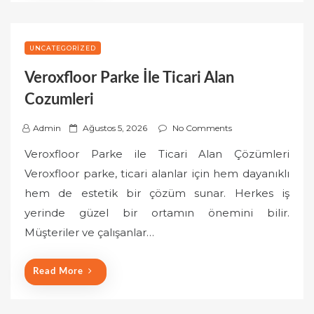
UNCATEGORIZED
Veroxfloor Parke İle Ticari Alan
Cozumleri
P
Admin
Ağustos 5, 2026
No Comments
o
Veroxfloor Parke ile Ticari Alan Çözümleri
s
Veroxfloor parke, ticari alanlar için hem dayanıklı
t
hem de estetik bir çözüm sunar. Herkes iş
e
yerinde güzel bir ortamın önemini bilir.
d
o
Müşteriler ve çalışanlar…
n
Read More