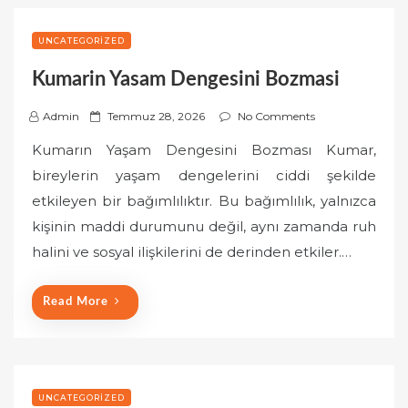
UNCATEGORIZED
Kumarin Yasam Dengesini Bozmasi
P
Admin
Temmuz 28, 2026
No Comments
o
Kumarın Yaşam Dengesini Bozması Kumar,
s
bireylerin yaşam dengelerini ciddi şekilde
t
etkileyen bir bağımlılıktır. Bu bağımlılık, yalnızca
e
kişinin maddi durumunu değil, aynı zamanda ruh
d
o
halini ve sosyal ilişkilerini de derinden etkiler.…
n
Read More
UNCATEGORIZED