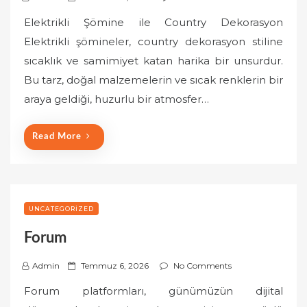
o
Elektrikli Şömine ile Country Dekorasyon
s
Elektrikli şömineler, country dekorasyon stiline
t
sıcaklık ve samimiyet katan harika bir unsurdur.
e
Bu tarz, doğal malzemelerin ve sıcak renklerin bir
d
o
araya geldiği, huzurlu bir atmosfer…
n
Read More
UNCATEGORIZED
Forum
P
Admin
Temmuz 6, 2026
No Comments
o
Forum platformları, günümüzün dijital
s