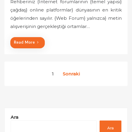
Rehberiniz {İnternet forumlarının {temel yapısı}
e
çağdaş} online platformlar} dünyasının en kritik
d
o
öğelerinden sayılır. {Web Forum} yalnızca} metin
n
alışverişinin gerçekleştiği ortamlar…
Read More
Yazı
1
Sonraki
sayfalaması
Ara
Ara