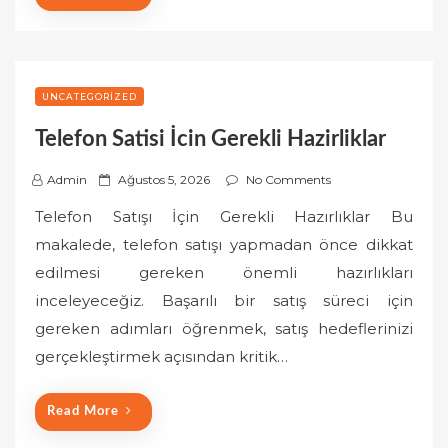
UNCATEGORIZED
Telefon Satisi İcin Gerekli Hazirliklar
P
Admin
Ağustos 5, 2026
No Comments
o
Telefon Satışı İçin Gerekli Hazırlıklar Bu
s
makalede, telefon satışı yapmadan önce dikkat
t
edilmesi gereken önemli hazırlıkları
e
inceleyeceğiz. Başarılı bir satış süreci için
d
o
gereken adımları öğrenmek, satış hedeflerinizi
n
gerçekleştirmek açısından kritik…
Read More