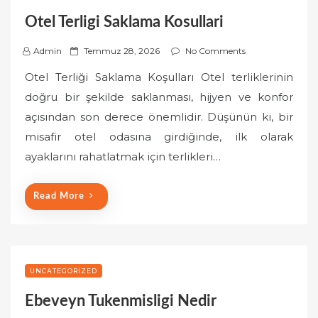
Otel Terligi Saklama Kosullari
P
Admin
Temmuz 28, 2026
No Comments
o
Otel Terliği Saklama Koşulları Otel terliklerinin
s
doğru bir şekilde saklanması, hijyen ve konfor
t
açısından son derece önemlidir. Düşünün ki, bir
e
misafir otel odasına girdiğinde, ilk olarak
d
o
ayaklarını rahatlatmak için terlikleri…
n
Read More
UNCATEGORIZED
Ebeveyn Tukenmisligi Nedir