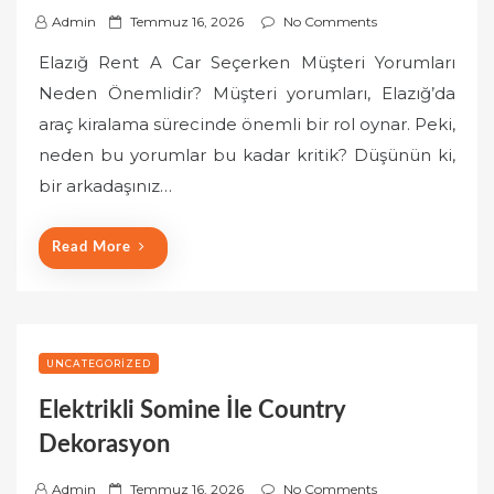
P
Admin
Temmuz 16, 2026
No Comments
o
Elazığ Rent A Car Seçerken Müşteri Yorumları
s
Neden Önemlidir? Müşteri yorumları, Elazığ’da
t
araç kiralama sürecinde önemli bir rol oynar. Peki,
e
neden bu yorumlar bu kadar kritik? Düşünün ki,
d
o
bir arkadaşınız…
n
Read More
UNCATEGORIZED
Elektrikli Somine İle Country
Dekorasyon
P
Admin
Temmuz 16, 2026
No Comments