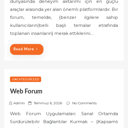
dünyasında deneyim aktarımı için en güçlü
t
araçlar arasında yer alan önemli platformlardır. Bir
e
forum, temelde, {benzer ilgilere sahip
d
o
kullanıcıların|belli başlı temalar etrafında
n
toplanan insanların} merak ettiklerini…
Read More
UNCATEGORIZED
Web Forum
P
Admin
Temmuz 6, 2026
No Comments
o
Web Forum Uygulamaları: Sanal Ortamda
s
Sürdürülebilir Bağlantılar Kurmak – {Kapsamlı
t