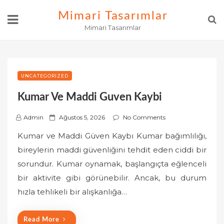
Skip
Mimari Tasarımlar
to
Mimari Tasarımlar
content
UNCATEGORIZED
Kumar Ve Maddi Guven Kaybi
P
Admin
Ağustos 5, 2026
No Comments
o
Kumar ve Maddi Güven Kaybı Kumar bağımlılığı,
s
bireylerin maddi güvenliğini tehdit eden ciddi bir
t
sorundur. Kumar oynamak, başlangıçta eğlenceli
e
bir aktivite gibi görünebilir. Ancak, bu durum
d
o
hızla tehlikeli bir alışkanlığa…
n
Read More