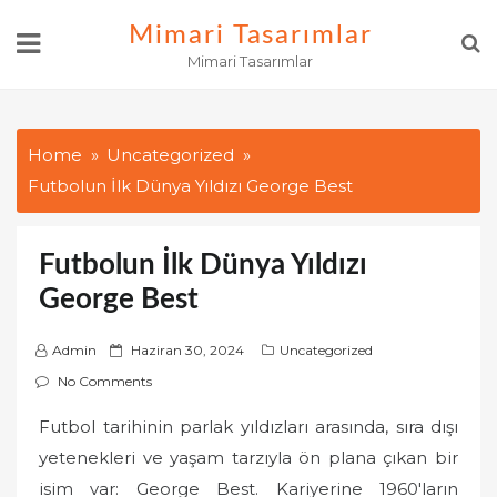
Skip
Mimari Tasarımlar
to
Mimari Tasarımlar
content
Home
Uncategorized
Futbolun İlk Dünya Yıldızı George Best
Futbolun İlk Dünya Yıldızı
George Best
P
Admin
Haziran 30, 2024
Uncategorized
o
No Comments
s
Futbol tarihinin parlak yıldızları arasında, sıra dışı
t
yetenekleri ve yaşam tarzıyla ön plana çıkan bir
e
d
isim var: George Best. Kariyerine 1960'ların