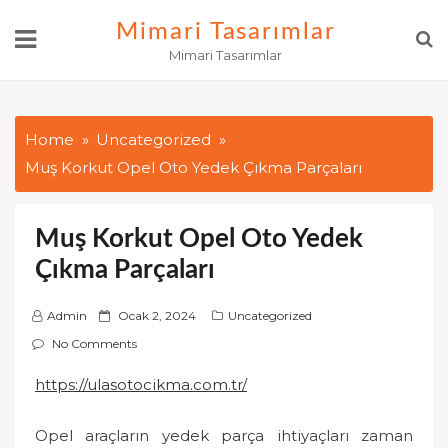
Skip
Mimari Tasarımlar
to
Mimari Tasarımlar
content
Home
Uncategorized
Muş Korkut Opel Oto Yedek Çıkma Parçaları
Muş Korkut Opel Oto Yedek
Çıkma Parçaları
P
Admin
Ocak 2, 2024
Uncategorized
o
No Comments
s
https://ulasotocikma.com.tr/
t
e
Opel araçların yedek parça ihtiyaçları zaman
d