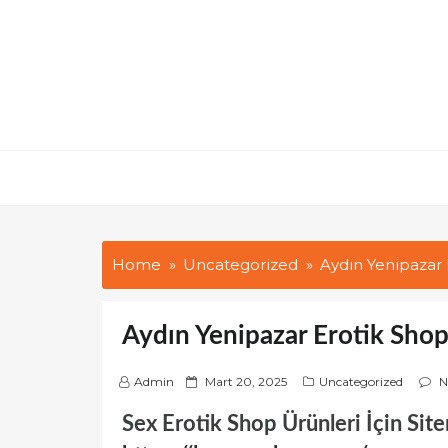
Skip
to
content
Home
Uncategorized
Aydın Yenipazar 
Aydın Yenipazar Erotik Sho
P
Admin
Mart 20, 2025
Uncategorized
N
o
Sex Erotik Shop Ürünleri İçin Site
s
t