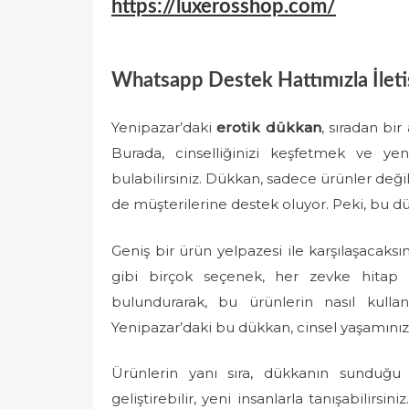
https://luxerosshop.com/
e
d
o
Whatsapp Destek Hattımızla İlet
n
Yenipazar’daki
erotik dükkan
, sıradan bi
Burada, cinselliğinizi keşfetmek ve ye
bulabilirsiniz. Dükkan, sadece ürünler değ
de müşterilerine destek oluyor. Peki, bu d
Geniş bir ürün yelpazesi ile karşılaşacaksın
gibi birçok seçenek, her zevke hitap 
bulundurarak, bu ürünlerin nasıl kull
Yenipazar’daki bu dükkan, cinsel yaşamınıza
Ürünlerin yanı sıra, dükkanın sunduğ
geliştirebilir, yeni insanlarla tanışabilirs