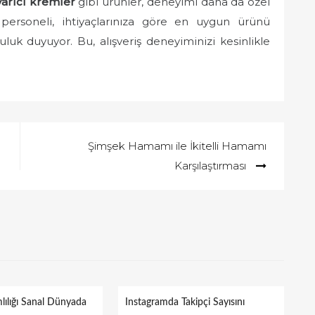
arıcı kremler
gibi ürünler, deneyimi daha da özel
personeli, ihtiyaçlarınıza göre en uygun ürünü
uk duyuyor. Bu, alışveriş deneyiminizi kesinlikle
Şimşek Hamamı ile İkitelli Hamamı
Karşılaştırması
ılığı Sanal Dünyada
Instagramda Takipçi Sayısını