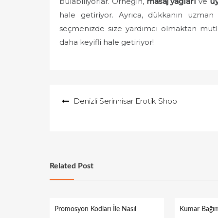
bulabiliyorlar. Örneğin,
masaj yağları
ve
uy
hale getiriyor. Ayrıca, dükkanın uzman 
seçmenizde size yardımcı olmaktan mutlul
daha keyifli hale getiriyor!
Yazı
Denizli Serinhisar Erotik Shop
gezinmesi
Related Post
Promosyon Kodları İle Nasıl
Kumar Bağıml