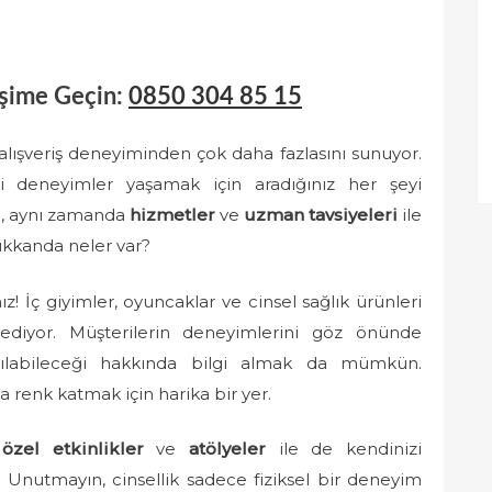
işime Geçin:
0850 304 85 15
r alışveriş deneyiminden çok daha fazlasını sunuyor.
ni deneyimler yaşamak için aradığınız her şeyi
il, aynı zamanda
hizmetler
ve
uzman tavsiyeleri
ile
ükkanda neler var?
ız! İç giyimler, oyuncaklar ve cinsel sağlık ürünleri
ediyor. Müşterilerin deneyimlerini göz önünde
anılabileceği hakkında bilgi almak da mümkün.
 renk katmak için harika bir yer.
u
özel etkinlikler
ve
atölyeler
ile de kendinizi
iniz. Unutmayın, cinsellik sadece fiziksel bir deneyim