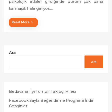
psikolojik etkiler girdiğinde durum çok daha
d
o
karmaşık hale geliyor.…
n
Read More
Ara
Ara
Bedava En İyi Tumblr Takipçi Hilesi
Facebook Sayfa Beğendirme Programı İndir
Gezginler