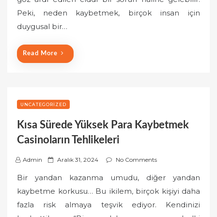
e
Peki, neden kaybetmek, birçok insan için
d
o
duygusal bir…
n
Read More
UNCATEGORIZED
Kısa Sürede Yüksek Para Kaybetmek
Casinoların Tehlikeleri
P
Admin
Aralık 31, 2024
No Comments
o
Bir yandan kazanma umudu, diğer yandan
s
kaybetme korkusu… Bu ikilem, birçok kişiyi daha
t
fazla risk almaya teşvik ediyor. Kendinizi
e