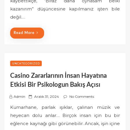
kaybettikçe, “Biraz daha oynasam belki
d
o
kazanırım” düşüncesine kapılmanız işten bile
n
değil.…
Read More
UNCATEGORIZED
Casino Zararlarının İnsan Hayatına
Etkisi Bir Psikologun Bakış Açısı
P
Admin
Aralık 31, 2024
No Comments
o
Kumarhane, parlak ışıklar, çalınan müzik ve
s
heyecan dolu anlar… Birçok insan için bu bir
t
eğlence kaynağı gibi görünebilir. Ancak, işin içine
e