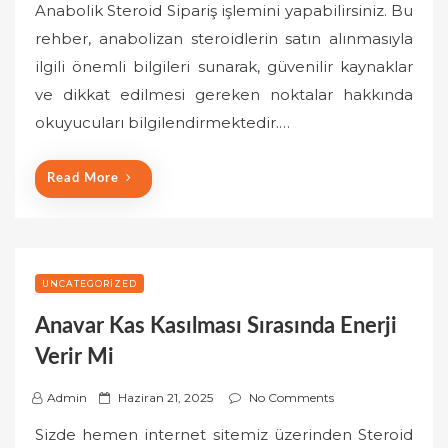
Anabolik Steroid Sipariş işlemini yapabilirsiniz. Bu
t
rehber, anabolizan steroidlerin satın alınmasıyla
e
ilgili önemli bilgileri sunarak, güvenilir kaynaklar
d
o
ve dikkat edilmesi gereken noktalar hakkında
n
okuyucuları bilgilendirmektedir.…
Read More
UNCATEGORIZED
Anavar Kas Kasılması Sırasında Enerji
Verir Mi
P
Admin
Haziran 21, 2025
No Comments
o
Sizde hemen internet sitemiz üzerinden Steroid
s