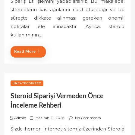
Sipariş Et işlemini yapabilirsiniz. Bu makalede,
t
steroidlerin kas ağrılarını nasıl etkilediği ve bu
e
süreçte dikkate alınması gereken önemli
d
o
noktalar ele alınacaktır. Ayrıca, steroid
n
kullanımının…
Read More
UNCATEGORIZED
Steroid Siparişi Vermeden Önce
İnceleme Rehberi
P
Admin
Haziran 21, 2025
No Comments
o
Sizde hemen internet sitemiz üzerinden Steroid
s