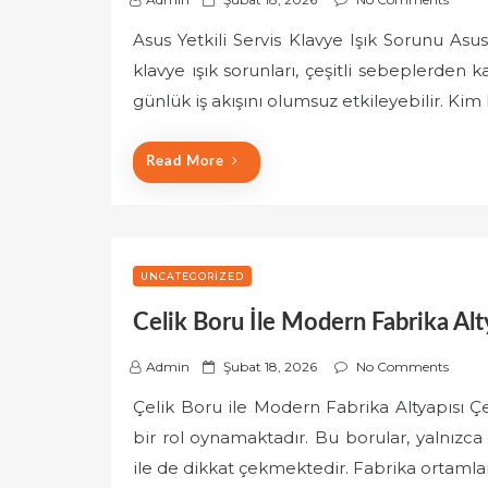
o
Asus Yetkili Servis Klavye Işık Sorunu Asus 
s
klavye ışık sorunları, çeşitli sebeplerden k
t
e
günlük iş akışını olumsuz etkileyebilir. Kim b
d
o
Read More
n
UNCATEGORIZED
Celik Boru İle Modern Fabrika Alt
P
Admin
Şubat 18, 2026
No Comments
o
Çelik Boru ile Modern Fabrika Altyapısı Çel
s
bir rol oynamaktadır. Bu borular, yalnızca d
t
e
ile de dikkat çekmektedir. Fabrika ortamla
d