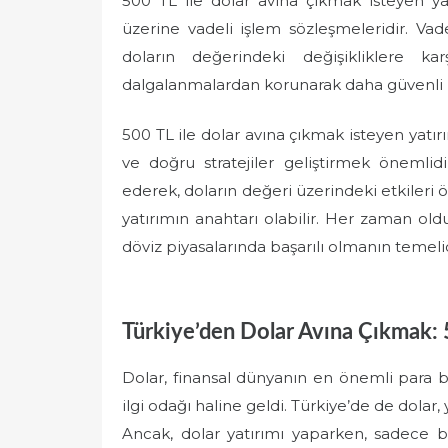
500 TL ile dolar avına çıkmak isteyen yat
üzerine vadeli işlem sözleşmeleridir. Vade
doların değerindeki değişikliklere 
dalgalanmalardan korunarak daha güvenli bir
500 TL ile dolar avına çıkmak isteyen yatır
ve doğru stratejiler geliştirmek önemlid
ederek, doların değeri üzerindeki etkileri
yatırımın anahtarı olabilir. Her zaman oldu
döviz piyasalarında başarılı olmanın temelid
Türkiye’den Dolar Avına Çıkmak: 50
Dolar, finansal dünyanın en önemli para bi
ilgi odağı haline geldi. Türkiye’de de dolar,
Ancak, dolar yatırımı yaparken, sadece b