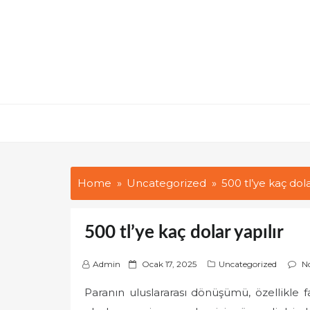
Skip
to
content
Home
Uncategorized
500 tl’ye kaç dola
500 tl’ye kaç dolar yapılır
P
Admin
Ocak 17, 2025
Uncategorized
N
o
Paranın uluslararası dönüşümü, özellikle f
s
t