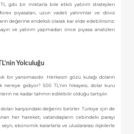
 gibi bir miktarla bile etkili yatırım stratejileri
, forex piyasaları, uzun vadeli yatırımlar ve döviz
rın değerine endeksli olarak kar elde edebilirsiniz.
tmayın ve yatırım yapmadan önce piyasa analizleri
L’nin Yolculuğu
k bir yansımasıdır. Herkesin gözü kulağı doların
uk nereye gidiyor? 500 TL’nin hikayesi, dolar kuru
lerin ne kadar tahmin edilebilir olduğu tartışılır.
oları karşısındaki değerini belirler. Türkiye için de
anan her hareket, vatandaşların cebindeki parayı
seyri, ekonomik kararlarla ve uluslararası ilişkilerle