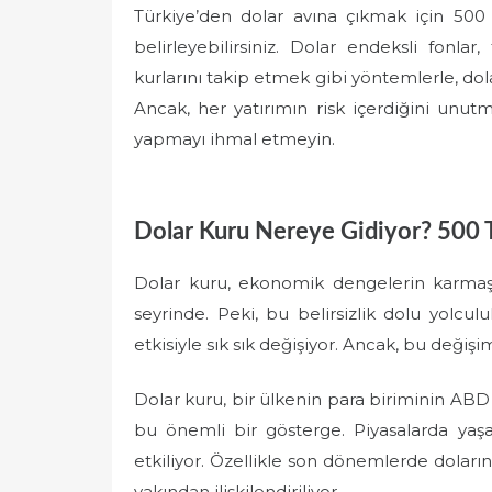
Türkiye’den dolar avına çıkmak için 500 TL
belirleyebilirsiniz. Dolar endeksli fonlar
kurlarını takip etmek gibi yöntemlerle, dola
Ancak, her yatırımın risk içerdiğini unu
yapmayı ihmal etmeyin.
Dolar Kuru Nereye Gidiyor? 500 T
Dolar kuru, ekonomik dengelerin karmaşı
seyrinde. Peki, bu belirsizlik dolu yolcul
etkisiyle sık sık değişiyor. Ancak, bu değişim
Dolar kuru, bir ülkenin para biriminin ABD d
bu önemli bir gösterge. Piyasalarda yaş
etkiliyor. Özellikle son dönemlerde doların 
yakından ilişkilendiriliyor.