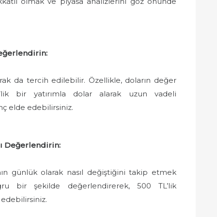
kkatli olmak ve piyasa analizlerini göz önünde
eğerlendirin:
rak da tercih edilebilir. Özellikle, doların değer
’lik bir yatırımla dolar alarak uzun vadeli
ç elde edebilirsiniz.
rı Değerlendirin:
nın günlük olarak nasıl değiştiğini takip etmek
ğru bir şekilde değerlendirerek, 500 TL’lik
debilirsiniz.