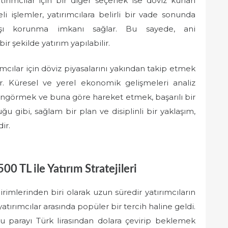
ırımcılar için bir diğer seçenek ise döviz kurları
li işlemler, yatırımcılara belirli bir vade sonunda
karşı korunma imkanı sağlar. Bu sayede, ani
 şekilde yatırım yapılabilir.
ımcılar için döviz piyasalarını yakından takip etmek
ir. Küresel ve yerel ekonomik gelişmeleri analiz
 öngörmek ve buna göre hareket etmek, başarılı bir
ğu gibi, sağlam bir plan ve disiplinli bir yaklaşım,
ir.
0 TL ile Yatırım Stratejileri
rimlerinden biri olarak uzun süredir yatırımcıların
 yatırımcılar arasında popüler bir tercih haline geldi.
u parayı Türk lirasından dolara çevirip beklemek