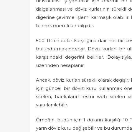
uluslararası iş yapanlar için önemli bi
e
dalgalanması ve döviz kurlarının sürekli d
d
diğerine çevirme işlemi karmaşık olabilir. 
o
bilmek önemli bir bilgidir.
n
500 TL’nin dolar karşılığına dair net bir 
bulundurmak gerekir. Döviz kurları, bir ül
karşısındaki değerini belirler. Dolayısıyl
üzerinden hesaplanır.
Ancak, döviz kurları sürekli olarak değişir.
için güncel bir döviz kuru kullanmak öne
siteleri, bankaların resmi web siteleri v
yararlanılabilir.
Örneğin, bugün için 1 doların karşılığı 10 T
yarın döviz kuru değişebilir ve bu durumda 50