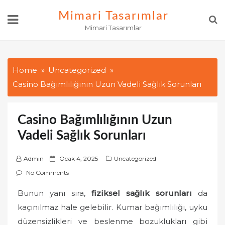
Skip
Mimari Tasarımlar
to
Mimari Tasarımlar
content
Home
Uncategorized
Casino Bağımlılığının Uzun Vadeli Sağlık Sorunları
Casino Bağımlılığının Uzun
Vadeli Sağlık Sorunları
P
Admin
Ocak 4, 2025
Uncategorized
o
No Comments
s
Bunun yanı sıra,
fiziksel sağlık sorunları
da
t
kaçınılmaz hale gelebilir. Kumar bağımlılığı, uyku
e
d
düzensizlikleri ve beslenme bozuklukları gibi