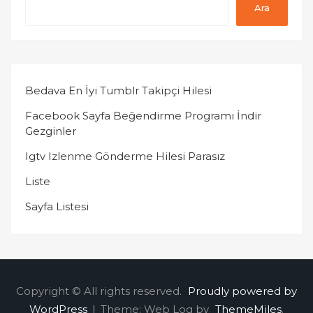
Ara
Bedava En İyi Tumblr Takipçi Hilesi
Facebook Sayfa Beğendirme Programı İndir
Gezginler
Igtv Izlenme Gönderme Hilesi Parasız
Liste
Sayfa Listesi
Copyright © All rights reserved.
Proudly powered by
WordPress
|
Theme: Web Log by
ThemeMiles
.