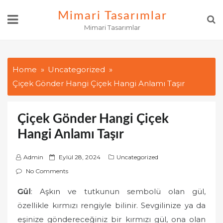
Skip
Mimari Tasarımlar
to
Mimari Tasarımlar
content
Home
Uncategorized
Çiçek Gönder Hangi Çiçek Hangi Anlamı Taşır
Çiçek Gönder Hangi Çiçek
Hangi Anlamı Taşır
P
Admin
Eylül 28, 2024
Uncategorized
o
No Comments
s
Gül
: Aşkın ve tutkunun sembolü olan gül,
t
özellikle kırmızı rengiyle bilinir. Sevgilinize ya da
e
d
eşinize göndereceğiniz bir kırmızı gül, ona olan