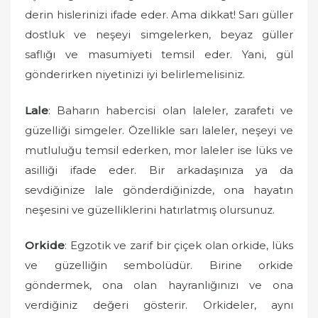
o
derin hislerinizi ifade eder. Ama dikkat! Sarı güller
n
dostluk ve neşeyi simgelerken, beyaz güller
saflığı ve masumiyeti temsil eder. Yani, gül
gönderirken niyetinizi iyi belirlemelisiniz.
Lale
: Baharın habercisi olan laleler, zarafeti ve
güzelliği simgeler. Özellikle sarı laleler, neşeyi ve
mutluluğu temsil ederken, mor laleler ise lüks ve
asilliği ifade eder. Bir arkadaşınıza ya da
sevdiğinize lale gönderdiğinizde, ona hayatın
neşesini ve güzelliklerini hatırlatmış olursunuz.
Orkide
: Egzotik ve zarif bir çiçek olan orkide, lüks
ve güzelliğin sembolüdür. Birine orkide
göndermek, ona olan hayranlığınızı ve ona
verdiğiniz değeri gösterir. Orkideler, aynı