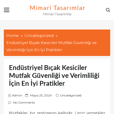
Skip
Mimari Tasarımlar
to
Mimari Tasarımlar
content
Home
Uncategorized
Endüstriyel Bıçak Kesiciler Mutfak Güvenliği ve
Verimliliği İçin En İyi Pratikler
Endüstriyel Bıçak Kesiciler
Mutfak Güvenliği ve Verimliliği
İçin En İyi Pratikler
P
Admin
Mayıs 25, 2024
Uncategorized
o
No Comments
s
Mutfaklar, bir restoranın kalbidir. Leziz yemekler
t