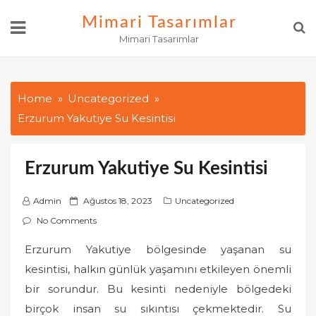
Skip
Mimari Tasarımlar
to
Mimari Tasarımlar
content
Home
Uncategorized
Erzurum Yakutiye Su Kesintisi
Erzurum Yakutiye Su Kesintisi
P
Admin
Ağustos 18, 2023
Uncategorized
o
No Comments
s
Erzurum Yakutiye bölgesinde yaşanan su
t
kesintisi, halkın günlük yaşamını etkileyen önemli
e
d
bir sorundur. Bu kesinti nedeniyle bölgedeki
o
birçok insan su sıkıntısı çekmektedir. Su