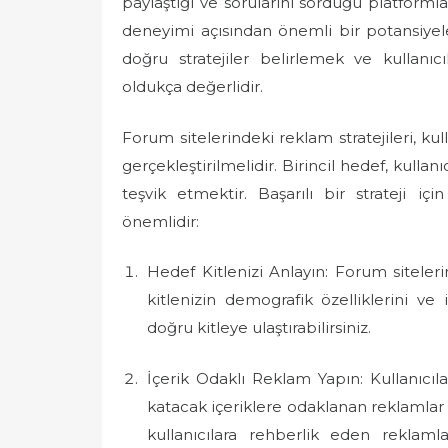
paylaştığı ve sorularını sorduğu platformlar
e
deneyimi açısından önemli bir potansiyele
d
doğru stratejiler belirlemek ve kullanı
o
oldukça değerlidir.
n
Forum sitelerindeki reklam stratejileri, kull
gerçekleştirilmelidir. Birincil hedef, kullan
teşvik etmektir. Başarılı bir strateji 
önemlidir:
Hedef Kitlenizi Anlayın: Forum siteleri
kitlenizin demografik özelliklerini ve i
doğru kitleye ulaştırabilirsiniz.
İçerik Odaklı Reklam Yapın: Kullanıcıl
katacak içeriklere odaklanan reklamlar ür
kullanıcılara rehberlik eden reklam