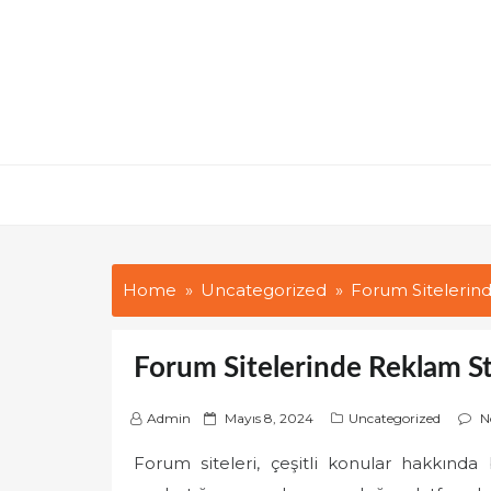
Skip
to
content
Home
Uncategorized
Forum Sitelerind
Forum Sitelerinde Reklam Str
P
Admin
Mayıs 8, 2024
Uncategorized
N
o
Forum siteleri, çeşitli konular hakkında bil
s
t