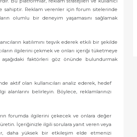
dır. Bu platformlar, reklam stratejileri ve kullanıcı
 sahiptir. Reklam verenler için forum sitelerinde
cıların olumlu bir deneyim yaşamasını sağlamak
anıcıların katılımını teşvik ederek etkili bir şekilde
ıcıların ilgilerini çekmek ve onları içeriği tüketmeye
için aşağıdaki faktörleri göz önünde bulundurmak
nde aktif olan kullanıcıları analiz ederek, hedef
lgi alanlarını belirleyin. Böylece, reklamlarınızı
arın forumda ilgilerini çekecek ve onlara değer
etin. İçeriğinizle ilgili sorulara yanıt veren veya
lar, daha yüksek bir etkileşim elde etmenizi