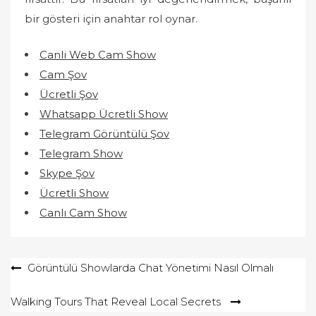
bir gösteri için anahtar rol oynar.
Canli Web Cam Show
Cam Şov
Ücretli Şov
Whatsapp Ücretli Show
Telegram Görüntülü Şov
Telegram Show
Skype Şov
Ücretli Show
Canlı Cam Show
Yazı
Görüntülü Showlarda Chat Yönetimi Nasıl Olmalı
gezinmesi
Walking Tours That Reveal Local Secrets