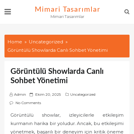
Skip
Mimari Tasarımlar
to
Mimari Tasarımlar
content
Home
Uncategorized
Görüntülü Showlarda Canlı Sohbet Yönetimi
Görüntülü Showlarda Canlı
Sohbet Yönetimi
P
Admin
Ekim 20, 2025
Uncategorized
o
No Comments
s
Görüntülü showlar, izleyicilerle etkileşim
t
kurmanın harika bir yoludur. Ancak, bu etkileşimi
e
d
yönetmek, başarılı bir deneyim için kritik öneme