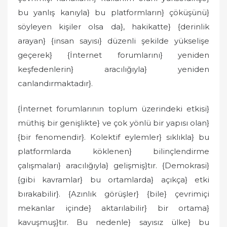
bu yanlış kanıyla} bu platformların} çöküşünü}
söyleyen kişiler olsa da}, hakikatte} {derinlik
arayan} {insan sayısı} düzenli şekilde yükselişe
geçerek} {İnternet forumlarını} yeniden
keşfedenlerin} aracılığıyla} yeniden
canlandırmaktadır}.
{İnternet forumlarının toplum üzerindeki etkisi}
müthiş bir genişlikte} ve çok yönlü bir yapısı olan}
{bir fenomendir}. Kolektif eylemler} sıklıkla} bu
platformlarda köklenen} bilinçlendirme
çalışmaları} aracılığıyla} gelişmiş}tır. {Demokrasi}
{gibi kavramlar} bu ortamlarda} açıkça} etki
bırakabilir}. {Azınlık görüşler} {bile} çevrimiçi
mekanlar içinde} aktarılabilir} bir ortama}
kavuşmuş}tır. Bu nedenle} sayısız ülke} bu