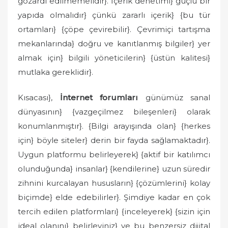
gözardı edilmemelidir}. İçerik denetimi} güçlü bir
yapıda olmalıdır} çünkü zararlı içerik} {bu tür
ortamları} {çöpe çevirebilir}. Çevrimiçi tartışma
mekanlarında} doğru ve kanıtlanmış bilgiler} yer
almak için} bilgili yöneticilerin} {üstün kalitesi}
mutlaka gereklidir}.
Kısacası},
İnternet forumları
günümüz sanal
dünyasının} {vazgeçilmez bileşenleri} olarak
konumlanmıştır}. {Bilgi arayışında olan} {herkes
için} böyle siteler} derin bir fayda sağlamaktadır}.
Uygun platformu belirleyerek} {aktif bir katılımcı
olunduğunda} insanlar} {kendilerine} uzun süredir
zihnini kurcalayan hususların} {çözümlerini} kolay
biçimde} elde edebilirler}. Şimdiye kadar en çok
tercih edilen platformları} {inceleyerek} {sizin için
ideal olanını} belirleyiniz} ve bu benzersiz dijital