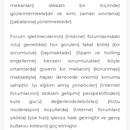
mekanları} dikkatli bir biçimde}
gözlemlemekte}dir ve kimi zaman sınırlama}
{çabalarına} yönelmektedir}.
Forum işletmecilerinin} {İnternet forumlarındaki
rolü} genellikle} hor görülen} fakat kritik} {bir
sorumluluk} {taşımaktadır}. {Spam ve trolling
engelleme} benzeri sorumluluklar} böyle
ortamlarda} güvenli bir mekanın} {korunması}
maksadıyla} hayati derecede önemli} konuma
sahip}tır. İyi eğitim almış yöneticiler} {İnternet
forumlarının} istikrarlı gelişimi} perspektifinden}
kulis gücü} değerlendirilebilirler}. {Kötü
moderasyon} koşullarda} {İnternet forumları}
sıklıkla} {çok hızlı} işlevsiz hale gelmiş}tir ve geniş
kullanıcı kitlesini} göç etmiş}tir.