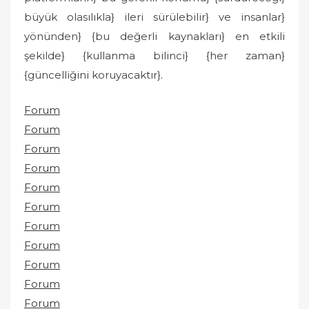
büyük olasılıkla} ileri sürülebilir} ve insanlar}
yönünden} {bu değerli kaynakları} en etkili
şekilde} {kullanma bilinci} {her zaman}
{güncelliğini koruyacaktır}.
Forum
Forum
Forum
Forum
Forum
Forum
Forum
Forum
Forum
Forum
Forum