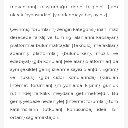
mekanların} oluşturduğu derin bilginin} {tam
olarak faydasından} {yararlanmaya başlayınız}.
Çevrimiçi forumların} zengin kategorisi} inanılmaz
derecede farklı} ve tüm ilgi alanlarını kapsayan}
platformlar bulunmakta}dır. {Teknoloji meraklıları}
adanmış platformlar} {bulunurken}, müzik ve
edebiyat} {gibi konuları} {ele alan} platformlar} da
aynı şekilde} geniş izlenme sayısı olan}dır. Eğitim}
ve hukuk} {gibi ciddi konularında} {kurulan
İnternet forumları} {milyonlarca kişinin} günlük
rutininde} farklılık meydana getirmekte}dir. Bu
geniş yelpaze nedeniyle} {İnternet forumları} tüm
katılımcıların tutkuları} konusunda} ideal bir
ortam} sağlamakta}dır.