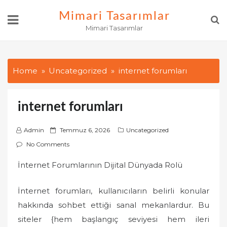
Skip
Mimari Tasarımlar
to
Mimari Tasarımlar
content
Home
Uncategorized
internet forumları
internet forumları
P
Admin
Temmuz 6, 2026
Uncategorized
o
No Comments
s
İnternet Forumlarının Dijital Dünyada Rolü
t
e
İnternet forumları, kullanıcıların belirli konular
d
o
hakkında sohbet ettiği sanal mekanlardur. Bu
n
siteler {hem başlangıç seviyesi hem ileri