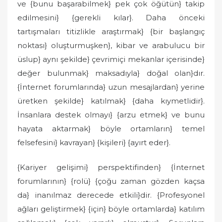
ve {bunu başarabilmek} pek çok öğütün} takip
edilmesini} {gerekli kılar}. Daha önceki
tartışmaları titizlikle araştırmak} {bir başlangıç
noktası} oluşturmuşken}, kibar ve arabulucu bir
üslup} aynı şekilde} çevrimiçi mekanlar içerisinde}
değer bulunmak} maksadıyla} doğal olan}dır.
{İnternet forumlarında} uzun mesajlardan} yerine
üretken şekilde} katılmak} {daha kıymetlidir}.
İnsanlara destek olmayı} {arzu etmek} ve bunu
hayata aktarmak} böyle ortamların} temel
felsefesini} kavrayan} {kişileri} {ayırt eder}.
{Kariyer gelişimi} perspektifinden} {İnternet
forumlarının} {rolü} {çoğu zaman gözden kaçsa
da} inanılmaz derecede etkili}dir. {Profesyonel
ağları geliştirmek} {için} böyle ortamlarda} katılım