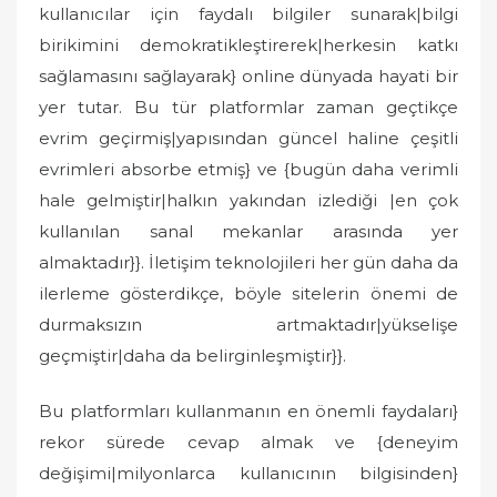
kullanıcılar için faydalı bilgiler sunarak|bilgi
birikimini demokratikleştirerek|herkesin katkı
sağlamasını sağlayarak} online dünyada hayati bir
yer tutar. Bu tür platformlar zaman geçtikçe
evrim geçirmiş|yapısından güncel haline çeşitli
evrimleri absorbe etmiş} ve {bugün daha verimli
hale gelmiştir|halkın yakından izlediği |en çok
kullanılan sanal mekanlar arasında yer
almaktadır}}. İletişim teknolojileri her gün daha da
ilerleme gösterdikçe, böyle sitelerin önemi de
durmaksızın artmaktadır|yükselişe
geçmiştir|daha da belirginleşmiştir}}.
Bu platformları kullanmanın en önemli faydaları}
rekor sürede cevap almak ve {deneyim
değişimi|milyonlarca kullanıcının bilgisinden}