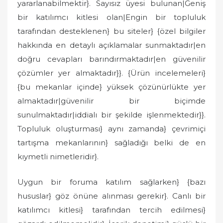
yararlanabilmektir}. Sayısız üyesi bulunan|Geniş
bir katılımcı kitlesi olan|Engin bir topluluk
tarafından desteklenen} bu siteler} {özel bilgiler
hakkında en detaylı açıklamalar sunmaktadır|en
doğru cevapları barındırmaktadır|en güvenilir
çözümler yer almaktadır}}. {Ürün incelemeleri}
{bu mekanlar içinde} yüksek çözünürlükte yer
almaktadır|güvenilir bir biçimde
sunulmaktadır|iddialı bir şekilde işlenmektedir}}.
Topluluk oluşturması} aynı zamanda} çevrimiçi
tartışma mekanlarının} sağladığı belki de en
kıymetli nimetleridir}.
Uygun bir foruma katılım sağlarken} {bazı
hususlar} göz önüne alınması gerekir}. Canlı bir
katılımcı kitlesi} tarafından tercih edilmesi}