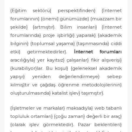
{Eğitim sektörü} perspektifinden} {İnternet
forumlarının} {önemi} günümüzde} {muazzam bir
şekilde} {artmıştır}. Bilim insanları} {İnternet
forumlarında} proje işbirliği} yaparak} {akademik
bilginin} {toplumsal yaşama} {taşınmasında} ciddi
etki} getirmektedirler}.
İnternet forumları
aracılığıyla} yer kayıtsız} çalışanlar} fikir alışverişi}
{kurabiliyor}lar. Bu koşul} {geleneksel akademik
yapıyı} yeniden değerlendirmeye} sebep
kılmış}tır ve çağdaş öğrenme metodolojilerinin}
oluşturulmasında} katalist işlev} taşımıştır}.
{İşletmeler ve markalar} maksadıyla} web tabanlı
topluluk ortamları} {çoğu zaman} değerli bir araç}
{olarak işlev görmektedir}. Pazar beklentileri}