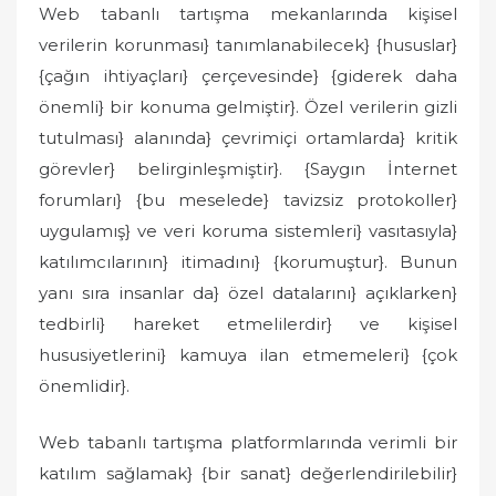
Web tabanlı tartışma mekanlarında kişisel
verilerin korunması} tanımlanabilecek} {hususlar}
{çağın ihtiyaçları} çerçevesinde} {giderek daha
önemli} bir konuma gelmiştir}. Özel verilerin gizli
tutulması} alanında} çevrimiçi ortamlarda} kritik
görevler} belirginleşmiştir}. {Saygın İnternet
forumları} {bu meselede} tavizsiz protokoller}
uygulamış} ve veri koruma sistemleri} vasıtasıyla}
katılımcılarının} itimadını} {korumuştur}. Bunun
yanı sıra insanlar da} özel datalarını} açıklarken}
tedbirli} hareket etmelilerdir} ve kişisel
hususiyetlerini} kamuya ilan etmemeleri} {çok
önemlidir}.
Web tabanlı tartışma platformlarında verimli bir
katılım sağlamak} {bir sanat} değerlendirilebilir}