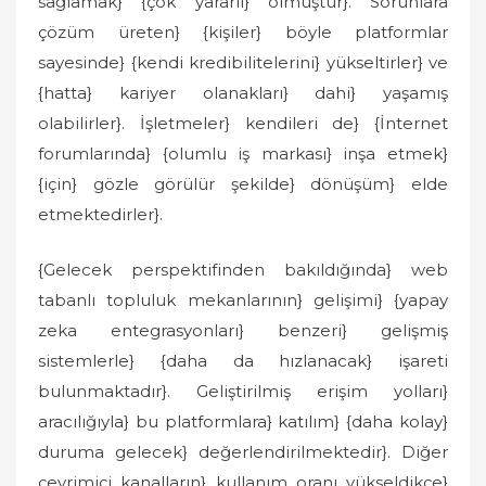
sağlamak} {çok yararlı} olmuştur}. Sorunlara
çözüm üreten} {kişiler} böyle platformlar
sayesinde} {kendi kredibilitelerini} yükseltirler} ve
{hatta} kariyer olanakları} dahi} yaşamış
olabilirler}. İşletmeler} kendileri de} {İnternet
forumlarında} {olumlu iş markası} inşa etmek}
{için} gözle görülür şekilde} dönüşüm} elde
etmektedirler}.
{Gelecek perspektifinden bakıldığında} web
tabanlı topluluk mekanlarının} gelişimi} {yapay
zeka entegrasyonları} benzeri} gelişmiş
sistemlerle} {daha da hızlanacak} işareti
bulunmaktadır}. Geliştirilmiş erişim yolları}
aracılığıyla} bu platformlara} katılım} {daha kolay}
duruma gelecek} değerlendirilmektedir}. Diğer
çevrimiçi kanalların} kullanım oranı yükseldikçe}