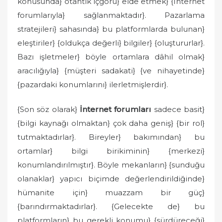
konusunda} otantik içgörü} elde etmek} {İnternet
forumlarıyla} sağlanmaktadır}. Pazarlama
stratejileri} sahasında} bu platformlarda bulunan}
eleştiriler} {oldukça değerli} bilgiler} {oluştururlar}.
Bazı işletmeler} böyle ortamlara dâhil olmak}
aracılığıyla} {müşteri sadakati} {ve nihayetinde}
{pazardaki konumlarını} ilerletmişlerdir}.
{Son söz olarak}
İnternet forumları
sadece basit}
{bilgi kaynağı olmaktan} çok daha geniş} {bir rol}
tutmaktadırlar}. Bireyler} bakımından} bu
ortamlar} bilgi birikiminin} {merkezi}
konumlandırılmıştır}. Böyle mekanların} {sunduğu
olanaklar} yapıcı biçimde değerlendirildiğinde}
hümanite için} muazzam bir güç}
{barındırmaktadırlar}. {Gelecekte de} bu
platformların} bu gerekli konumu} {sürdüreceği}