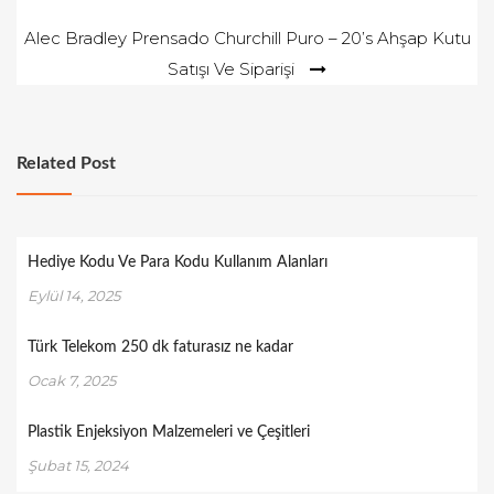
o
gezinmesi
Alec Bradley Prensado Churchill Puro – 20’s Ahşap Kutu
n
Satışı Ve Siparişi
Related Post
Hediye Kodu Ve Para Kodu Kullanım Alanları
Eylül 14, 2025
Türk Telekom 250 dk faturasız ne kadar
Ocak 7, 2025
Plastik Enjeksiyon Malzemeleri ve Çeşitleri
Şubat 15, 2024