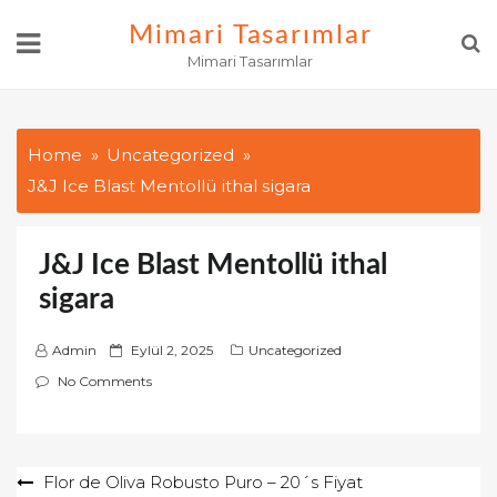
Skip
Mimari Tasarımlar
to
Mimari Tasarımlar
content
Home
Uncategorized
J&J Ice Blast Mentollü ithal sigara
J&J Ice Blast Mentollü ithal
sigara
P
Admin
Eylül 2, 2025
Uncategorized
o
No Comments
s
t
e
Yazı
Flor de Oliva Robusto Puro – 20´s Fiyat
d