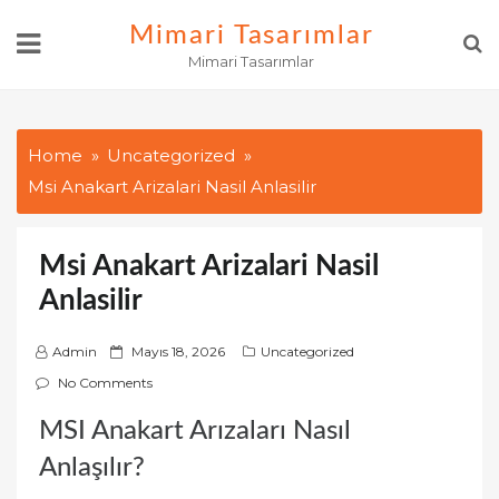
Skip
Mimari Tasarımlar
to
Mimari Tasarımlar
content
Home
Uncategorized
Msi Anakart Arizalari Nasil Anlasilir
Msi Anakart Arizalari Nasil
Anlasilir
P
Admin
Mayıs 18, 2026
Uncategorized
o
No Comments
s
MSI Anakart Arızaları Nasıl
t
e
Anlaşılır?
d