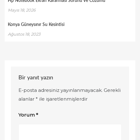
Hp Notebook Ekran Kararmasi Sorunu Ve Cozumu
Mayıs 18, 2026
Konya Güneysınır Su Kesintisi
Ağustos 18, 2023
Bir yanıt yazın
E-posta adresiniz yayınlanmayacak.
Gerekli
alanlar
*
ile işaretlenmişlerdir
Yorum
*