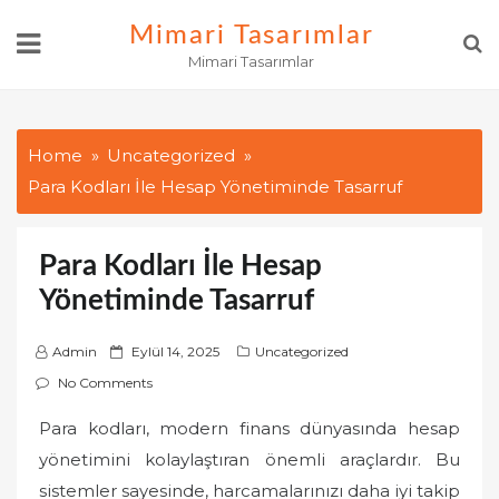
Skip
Mimari Tasarımlar
to
Mimari Tasarımlar
content
Home
Uncategorized
Para Kodları İle Hesap Yönetiminde Tasarruf
Para Kodları İle Hesap
Yönetiminde Tasarruf
P
Admin
Eylül 14, 2025
Uncategorized
o
No Comments
s
Para kodları, modern finans dünyasında hesap
t
yönetimini kolaylaştıran önemli araçlardır. Bu
e
d
sistemler sayesinde, harcamalarınızı daha iyi takip