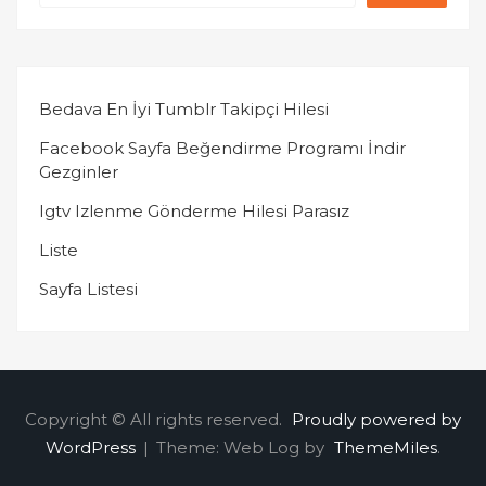
Bedava En İyi Tumblr Takipçi Hilesi
Facebook Sayfa Beğendirme Programı İndir
Gezginler
Igtv Izlenme Gönderme Hilesi Parasız
Liste
Sayfa Listesi
Copyright © All rights reserved.
Proudly powered by
WordPress
|
Theme: Web Log by
ThemeMiles
.