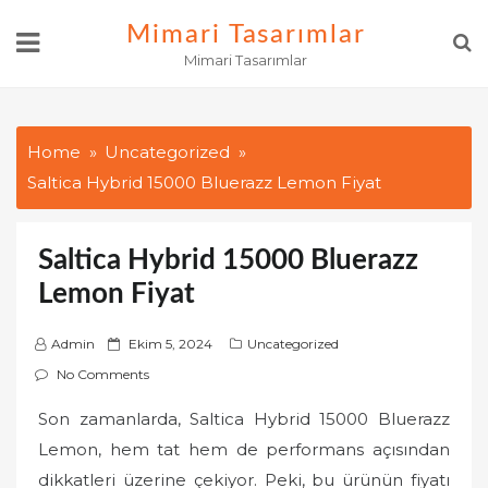
Skip
Mimari Tasarımlar
to
Mimari Tasarımlar
content
Home
Uncategorized
Saltica Hybrid 15000 Bluerazz Lemon Fiyat
Saltica Hybrid 15000 Bluerazz
Lemon Fiyat
P
Admin
Ekim 5, 2024
Uncategorized
o
No Comments
s
Son zamanlarda, Saltica Hybrid 15000 Bluerazz
t
Lemon, hem tat hem de performans açısından
e
d
dikkatleri üzerine çekiyor. Peki, bu ürünün fiyatı