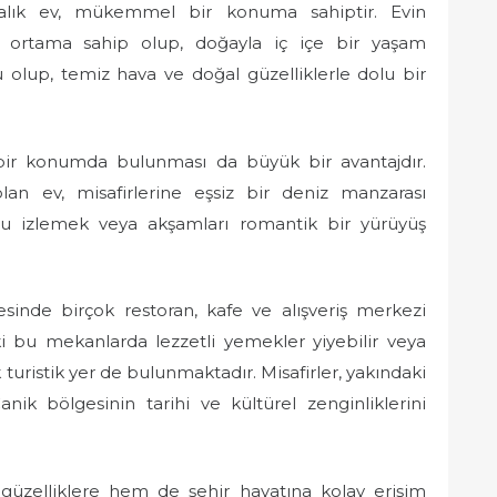
alık ev, mükemmel bir konuma sahiptir. Evin
 ortama sahip olup, doğayla iç içe bir yaşam
lu olup, temiz hava ve doğal güzelliklerle dolu bir
n bir konumda bulunması da büyük bir avantajdır.
an ev, misafirlerine eşsiz bir deniz manzarası
u izlemek veya akşamları romantik bir yürüyüş
esinde birçok restoran, kafe ve alışveriş merkezi
ki bu mekanlarda lezzetli yemekler yiyebilir veya
k turistik yer de bulunmaktadır. Misafirler, yakındaki
nik bölgesinin tarihi ve kültürel zenginliklerini
üzelliklere hem de şehir hayatına kolay erişim