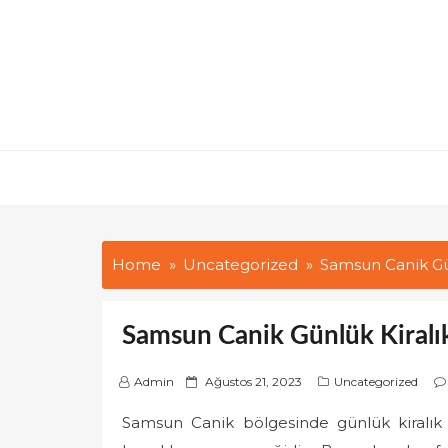
Skip
to
content
Home
Uncategorized
Samsun Canik Gün
Samsun Canik Günlük Kiralı
P
Admin
Ağustos 21, 2023
Uncategorized
o
Samsun Canik bölgesinde günlük kiralık ev
s
t