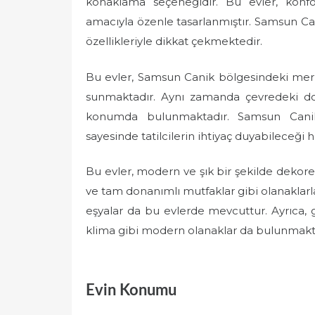
konaklama seçeneğidir. Bu evler, kon
e
amacıyla özenle tasarlanmıştır. Samsun Can
d
özellikleriyle dikkat çekmektedir.
o
n
Bu evler, Samsun Canik bölgesindeki merk
sunmaktadır. Aynı zamanda çevredeki doğa
konumda bulunmaktadır. Samsun Canik 
sayesinde tatilcilerin ihtiyaç duyabileceği
Bu evler, modern ve şık bir şekilde dekore 
ve tam donanımlı mutfaklar gibi olanaklarla 
eşyalar da bu evlerde mevcuttur. Ayrıca, g
klima gibi modern olanaklar da bulunmakt
Evin Konumu