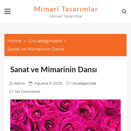
Skip
Mimari Tasarımlar
to
Mimari Tasarımlar
content
Home
Uncategorized
Sanat ve Mimarinin Dansı
Sanat ve Mimarinin Dansı
P
Admin
Ağustos 11, 2023
Uncategorized
o
No Comments
s
t
e
d
o