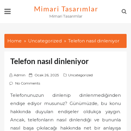
Skip
Mimari Tasarımlar
to
Mimari Tasarımlar
content
Home
Uncategorized
Telefon nasıl dinleniyor
Telefon nasıl dinleniyor
P
Admin
Ocak 26, 2025
Uncategorized
o
No Comments
s
Telefonunuzun dinlenip dinlenmediğinden
t
endişe ediyor musunuz? Günümüzde, bu konu
e
d
hakkında duyulan endişeler oldukça yaygın.
o
Ancak, telefonların nasıl dinlendiği ve bununla
n
nasıl başa çıkılacağı hakkında net bir anlayışa