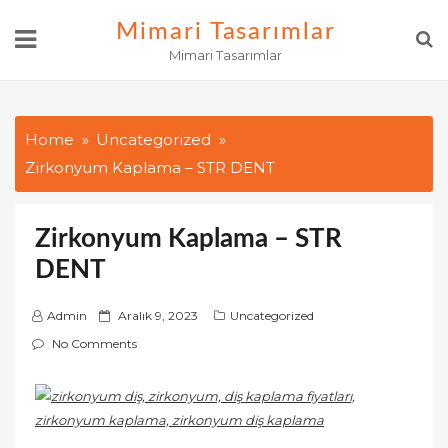
Skip
Mimari Tasarımlar
to
Mimari Tasarımlar
content
Home
Uncategorized
Zirkonyum Kaplama – STR DENT
Zirkonyum Kaplama – STR
DENT
P
Admin
Aralık 9, 2023
Uncategorized
o
No Comments
s
t
e
d