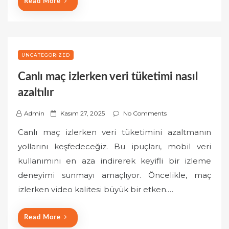
Read More
UNCATEGORIZED
Canlı maç izlerken veri tüketimi nasıl
azaltılır
P
Admin
Kasım 27, 2025
No Comments
o
Canlı maç izlerken veri tüketimini azaltmanın
s
yollarını keşfedeceğiz. Bu ipuçları, mobil veri
t
kullanımını en aza indirerek keyifli bir izleme
e
deneyimi sunmayı amaçlıyor. Öncelikle, maç
d
o
izlerken video kalitesi büyük bir etken.…
n
Read More