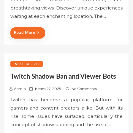
e
breathtaking views. Discover unique experiences
d
o
waiting at each enchanting location. The…
n
Read More
UNCATEGORIZED
Twitch Shadow Ban and Viewer Bots
P
Admin
Kasım 27, 2025
No Comments
o
Twitch has become a popular platform for
s
gamers and content creators alike. But with its
t
rise, some issues have surfaced, particularly the
e
concept of shadow banning and the use of…
d
o