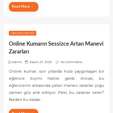
n
Read More
UNCATEGORIZED
Online Kumarın Sessizce Artan Manevi
Zararları
P
Admin
Kasım 27, 2025
No Comments
o
Online kumar, son yıllarda hızla yaygınlaşan bir
s
eğlence biçimi haline geldi. Ancak, bu
t
eğlencenin arkasında yatan manevi zararlar çoğu
e
zaman göz ardı ediliyor. Peki, bu zararlar neler?
d
o
Neden bu kadar…
n