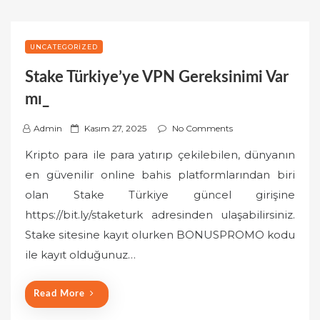
UNCATEGORIZED
Stake Türkiye’ye VPN Gereksinimi Var
mı_
P
Admin
Kasım 27, 2025
No Comments
o
Kripto para ile para yatırıp çekilebilen, dünyanın
s
en güvenilir online bahis platformlarından biri
t
olan Stake Türkiye güncel girişine
e
https://bit.ly/staketurk adresinden ulaşabilirsiniz.
d
o
Stake sitesine kayıt olurken BONUSPROMO kodu
n
ile kayıt olduğunuz…
Read More