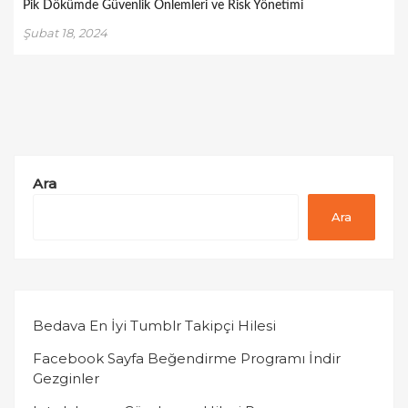
Pik Dökümde Güvenlik Önlemleri ve Risk Yönetimi
Şubat 18, 2024
Ara
Ara
Bedava En İyi Tumblr Takipçi Hilesi
Facebook Sayfa Beğendirme Programı İndir
Gezginler