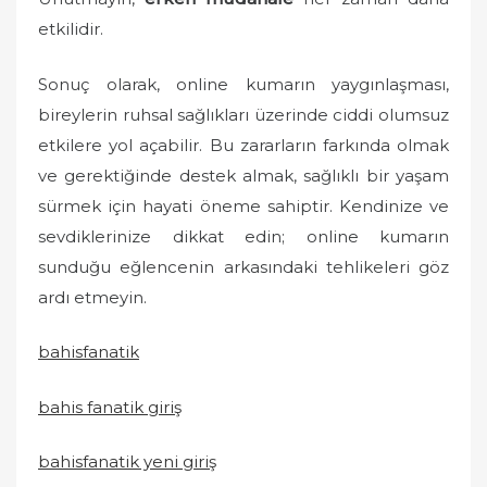
etkilidir.
Sonuç olarak, online kumarın yaygınlaşması,
bireylerin ruhsal sağlıkları üzerinde ciddi olumsuz
etkilere yol açabilir. Bu zararların farkında olmak
ve gerektiğinde destek almak, sağlıklı bir yaşam
sürmek için hayati öneme sahiptir. Kendinize ve
sevdiklerinize dikkat edin; online kumarın
sunduğu eğlencenin arkasındaki tehlikeleri göz
ardı etmeyin.
bahisfanatik
bahis fanatik giriş
bahisfanatik yeni giriş