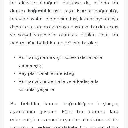
bir aktivite olduğunu düşünse de, aslında bu
durum
bağımlılık
riski taşır. Kumar bağımlılığı,
bireyin hayatını ele geçirir. Kişi, kumar oynamaya
daha fazla zaman ayırmaya başlar ve bu durum, iş
ve sosyal yaşantısını olumsuz etkiler. Peki, bu
bağımlılığın belirtileri neler? İşte bazıları:
Kumar oynamak için sürekli daha fazla
para arayışı
Kayıpları telafi etme isteği
Kumar yüzünden aile ve arkadaşlarla
sorunlar yaşama
Bu belirtiler, kumar bağımlılığının başlangıç
aşamalarını gösterir. Eğer bu durumu fark
ederseniz, bir uzmandan yardım almak önemlidir.
Unutmayın,
erken müdahale
her zaman daha