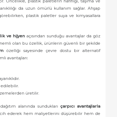
or. Öncelikle, plastik paletlerin hafifliği, taşıma ve
yanıklılığı da uzun ömürlü kullanım sağlar. Ahşap
örebilirken, plastik paletler suya ve kimyasallara
lik ve hijyen
açısından sunduğu avantajlar da göz
emli olan bu özellik, ürünlerin güvenli bir şekilde
üm
özelliği sayesinde çevre dostu bir alternatif
mli avantajları:
anıklıdır.
edilebilir.
zemelerden üretilir.
ve dağıtım alanında sundukları
çarpıcı avantajlarla
tercih ederek hem maliyetlerini düşürebilir hem de