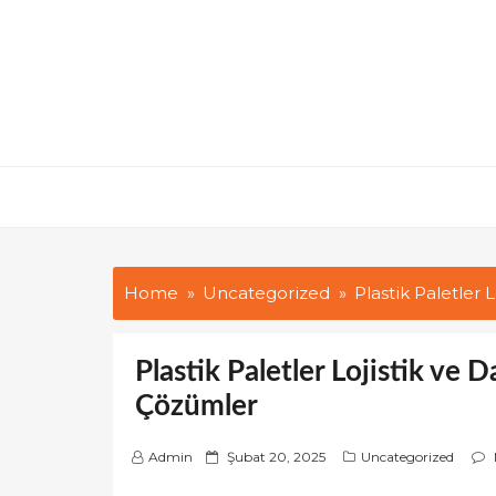
Skip
to
content
Home
Uncategorized
Plastik Paletler 
Plastik Paletler Lojistik ve 
Çözümler
P
Admin
Şubat 20, 2025
Uncategorized
o