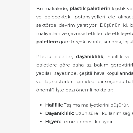
s
Bu makalede,
plastik paletlerin
lojistik v
t
e
ve gelecekteki potansiyelleri ele alınacakt
d
sektörde devrim yaratıyor. Düşünün ki, b
o
maliyetleri ve çevresel etkileri de etkileyeb
n
paletlere
göre birçok avantaj sunarak, lojist
Plastik paletler,
dayanıklılık
, hafiflik ve
paletlere göre daha az bakım gerektirir
yapıları sayesinde, çeşitli hava koşullarında
ve ilaç sektörleri için ideal bir seçenek ha
önemli? İşte bazı önemli noktalar:
Hafiflik:
Taşıma maliyetlerini düşürür.
Dayanıklılık:
Uzun süreli kullanım sağla
Hijyen:
Temizlenmesi kolaydır.