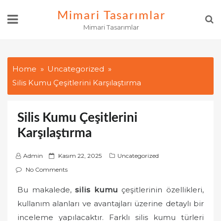
Skip
Mimari Tasarımlar
to
Mimari Tasarımlar
content
Home
Uncategorized
Silis Kumu Çeşitlerini Karşılaştırma
Silis Kumu Çeşitlerini
Karşılaştırma
P
Admin
Kasım 22, 2025
Uncategorized
o
No Comments
s
Bu makalede,
silis kumu
çeşitlerinin özellikleri,
t
kullanım alanları ve avantajları üzerine detaylı bir
e
d
inceleme yapılacaktır. Farklı silis kumu türleri